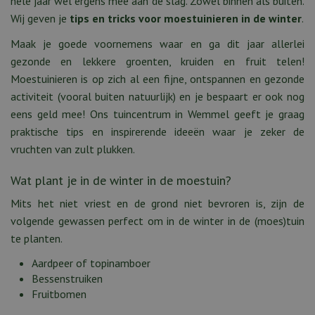
hele jaar wel ergens mee aan de slag. Zowel binnen als buiten.
Wij geven je
tips en tricks voor moestuinieren in de winter
.
Maak je goede voornemens waar en ga dit jaar allerlei
gezonde en lekkere groenten, kruiden en fruit telen!
Moestuinieren is op zich al een fijne, ontspannen en gezonde
activiteit (vooral buiten natuurlijk) en je bespaart er ook nog
eens geld mee! Ons tuincentrum in Wemmel geeft je graag
praktische tips en inspirerende ideeën waar je zeker de
vruchten van zult plukken.
Wat plant je in de winter in de moestuin?
Mits het niet vriest en de grond niet bevroren is, zijn de
volgende gewassen perfect om in de winter in de (moes)tuin
te planten.
Aardpeer of topinamboer
Bessenstruiken
Fruitbomen