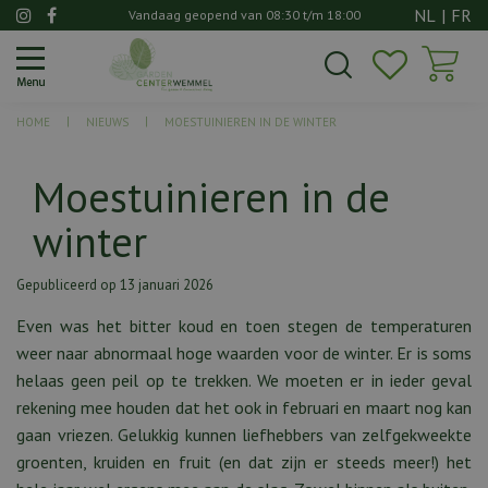
G
NL
|
FR
Vandaag geopend van
08:30
t/m
18:00
a
n
a
a
HOME
NIEUWS
MOESTUINIEREN IN DE WINTER
r
c
o
Moestuinieren in de
n
winter
t
e
n
Gepubliceerd op
13 januari 2026
t
Even was het bitter koud en toen stegen de temperaturen
weer naar abnormaal hoge waarden voor de winter. Er is soms
helaas geen peil op te trekken. We moeten er in ieder geval
rekening mee houden dat het ook in februari en maart nog kan
gaan vriezen. Gelukkig kunnen liefhebbers van zelfgekweekte
groenten, kruiden en fruit (en dat zijn er steeds meer!) het