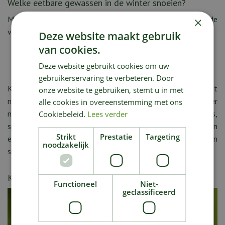
Welke eetbare gewassen in de winter snoeien?
Mits het niet vriest en de grond niet bevroren is, snoei je de
×
volgende eetbare gewassen een flink stuk terug:
Deze website maakt gebruik
van cookies.
Druif
Appel- en perenbomen
Deze website gebruikt cookies om uw
Bessenstruiken
gebruikerservaring te verbeteren. Door
Kijk in ons tuincentrum in Wemmel bij de zaden ook alvast
onze website te gebruiken, stemt u in met
naar zaden die je straks in het voorjaar wilt zaaien. Je vindt er
alle cookies in overeenstemming met ons
natuurlijk ook allerlei handige kweekkasjes, -potjes en -trays,
Cookiebeleid.
Lees verder
speciale zaai- en stekgrond en vorstbeschermende materialen
Strikt
Prestatie
Targeting
en producten. We wensen je alvast veel kweekplezier en een
noodzakelijk
smakelijke en knetterverse oogst!
Kijk ook eens naar de volgende berichten:
Functioneel
Niet-
geclassificeerd