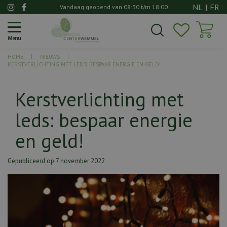
G
NL
|
FR
Vandaag geopend van
08:30
t/m
18:00
a
n
a
a
HOME
NIEUWS
r
KERSTVERLICHTING MET LEDS: BESPAAR ENERGIE EN GELD!
c
o
Kerstverlichting met
n
t
leds: bespaar energie
e
n
en geld!
t
Gepubliceerd op
7 november 2022