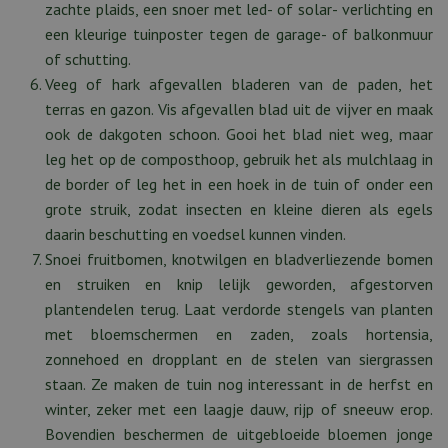
zachte plaids, een snoer met led- of solar- verlichting en
een kleurige tuinposter tegen de garage- of balkonmuur
of schutting.
Veeg of hark afgevallen bladeren van de paden, het
terras en gazon. Vis afgevallen blad uit de vijver en maak
ook de dakgoten schoon. Gooi het blad niet weg, maar
leg het op de composthoop, gebruik het als mulchlaag in
de border of leg het in een hoek in de tuin of onder een
grote struik, zodat insecten en kleine dieren als egels
daarin beschutting en voedsel kunnen vinden.
Snoei fruitbomen, knotwilgen en bladverliezende bomen
en struiken en knip lelijk geworden, afgestorven
plantendelen terug. Laat verdorde stengels van planten
met bloemschermen en zaden, zoals hortensia,
zonnehoed en dropplant en de stelen van siergrassen
staan. Ze maken de tuin nog interessant in de herfst en
winter, zeker met een laagje dauw, rijp of sneeuw erop.
Bovendien beschermen de uitgebloeide bloemen jonge