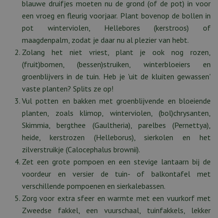
blauwe druifjes moeten nu de grond (of de pot) in voor
een vroeg en fleurig voorjaar. Plant bovenop de bollen in
pot winterviolen, Hellebores (kerstroos) of
maagdenpalm, zodat je daar nu al plezier van hebt.
Zolang het niet vriest, plant je ook nog rozen,
(fruit)bomen, (bessen)struiken, winterbloeiers en
groenblijvers in de tuin. Heb je 'uit de kluiten gewassen'
vaste planten? Splits ze op!
Vul potten en bakken met groenblijvende en bloeiende
planten, zoals klimop, winterviolen, (bol)chrysanten,
Skimmia, bergthee (Gaultheria), parelbes (Pernettya),
heide, kerstrozen (Helleborus), sierkolen en het
zilverstruikje (Calocephalus brownii).
Zet een grote pompoen en een stevige lantaarn bij de
voordeur en versier de tuin- of balkontafel met
verschillende pompoenen en sierkalebassen.
Zorg voor extra sfeer en warmte met een vuurkorf met
Zweedse fakkel, een vuurschaal, tuinfakkels, lekker