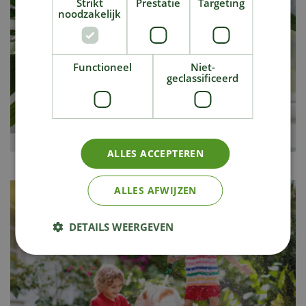
Strikt
Prestatie
Targeting
noodzakelijk
Functioneel
Niet-
geclassificeerd
ALLES ACCEPTEREN
Vakantietips voor je kamerplanten
ALLES AFWIJZEN
DETAILS WEERGEVEN