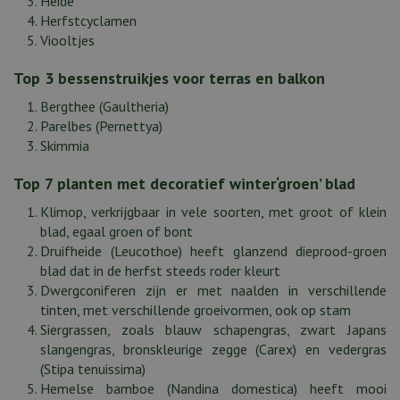
Heide
Herfstcyclamen
Viooltjes
Top 3 bessenstruikjes voor terras en balkon
Bergthee (Gaultheria)
Parelbes (Pernettya)
Skimmia
Top 7 planten met decoratief winter‘groen’ blad
Klimop, verkrijgbaar in vele soorten, met groot of klein
blad, egaal groen of bont
Druifheide (Leucothoe) heeft glanzend dieprood-groen
blad dat in de herfst steeds roder kleurt
Dwergconiferen zijn er met naalden in verschillende
tinten, met verschillende groeivormen, ook op stam
Siergrassen, zoals blauw schapengras, zwart Japans
slangengras, bronskleurige zegge (Carex) en vedergras
(Stipa tenuissima)
Hemelse bamboe (Nandina domestica) heeft mooi