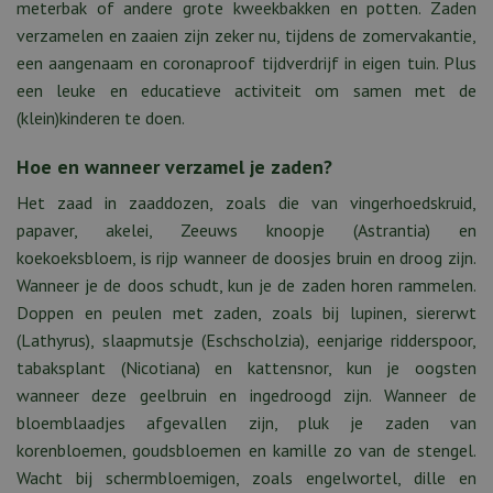
meterbak of andere grote kweekbakken en potten. Zaden
verzamelen en zaaien zijn zeker nu, tijdens de zomervakantie,
een aangenaam en coronaproof tijdverdrijf in eigen tuin. Plus
een leuke en educatieve activiteit om samen met de
(klein)kinderen te doen.
Hoe en wanneer verzamel je zaden?
Het zaad in zaaddozen, zoals die van vingerhoedskruid,
papaver, akelei, Zeeuws knoopje (Astrantia) en
koekoeksbloem, is rijp wanneer de doosjes bruin en droog zijn.
Wanneer je de doos schudt, kun je de zaden horen rammelen.
Doppen en peulen met zaden, zoals bij lupinen, siererwt
(Lathyrus), slaapmutsje (Eschscholzia), eenjarige ridderspoor,
tabaksplant (Nicotiana) en kattensnor, kun je oogsten
wanneer deze geelbruin en ingedroogd zijn. Wanneer de
bloemblaadjes afgevallen zijn, pluk je zaden van
korenbloemen, goudsbloemen en kamille zo van de stengel.
Wacht bij schermbloemigen, zoals engelwortel, dille en