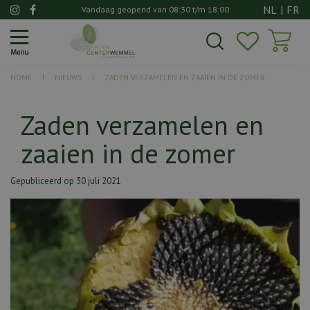
G
NL
|
FR
Vandaag geopend van
08:30
t/m
18:00
a
n
a
a
HOME
NIEUWS
ZADEN VERZAMELEN EN ZAAIEN IN DE ZOMER
r
c
o
Zaden verzamelen en
n
zaaien in de zomer
t
e
n
Gepubliceerd op
30 juli 2021
t