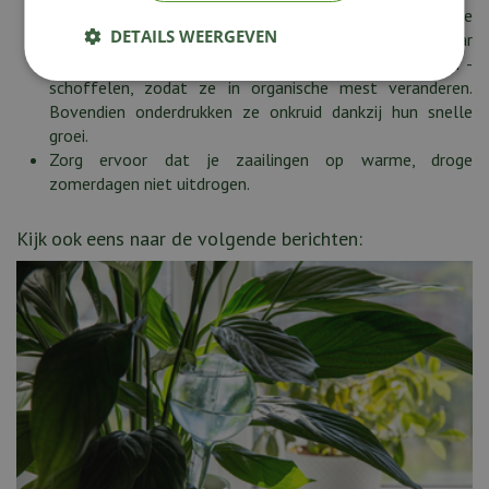
stikstof aan toe te voegen. Hun wortels verbeteren de
DETAILS WEERGEVEN
structuur van de grond. Ze komen snel op en in het najaar
of aan het begin van de winter kun je ze onderspitten of -
schoffelen, zodat ze in organische mest veranderen.
Bovendien onderdrukken ze onkruid dankzij hun snelle
groei.
Zorg ervoor dat je zaailingen op warme, droge
zomerdagen niet uitdrogen.
Kijk ook eens naar de volgende berichten: