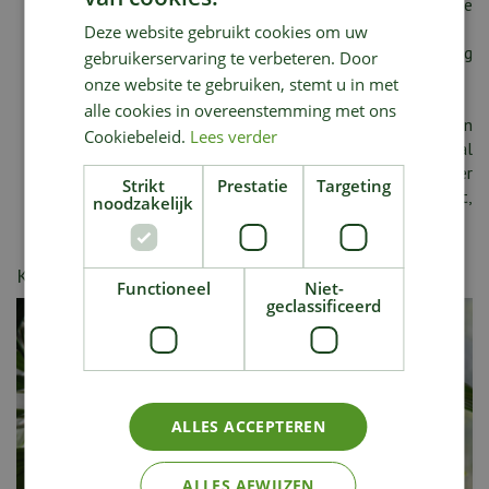
de bladeren regelmatig om aantasting door spint te
voorkomen.
Deze website gebruikt cookies om uw
In het groeiseizoen elke twee weken wat plantenvoeding
gebruikerservaring te verbeteren. Door
voor bloeiende of orangerieplanten geven.
onze website te gebruiken, stemt u in met
In de zomer kan Strelitzia ook het terras of balkon op.
alle cookies in overeenstemming met ons
Om Strelitzia weer in bloei te krijgen is een rustperiode in
Cookiebeleid.
Lees verder
de winter belangrijk. Wanneer de plant een aantal
maanden droger en koeler staat zullen er zich weer
Strikt
Prestatie
Targeting
nieuwe bloemknoppen ontwikkelen. Hoe ouder de plant,
noodzakelijk
hoe meer bloemen.
Kijk ook eens naar de volgende berichten:
Functioneel
Niet-
geclassificeerd
ALLES ACCEPTEREN
ALLES AFWIJZEN