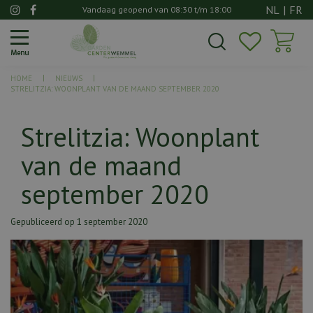
G
NL
|
FR
Vandaag geopend van
08:30
t/m
18:00
a
n
a
a
HOME
NIEUWS
r
STRELITZIA: WOONPLANT VAN DE MAAND SEPTEMBER 2020
c
o
Strelitzia: Woonplant
n
t
van de maand
e
n
september 2020
t
Gepubliceerd op
1 september 2020