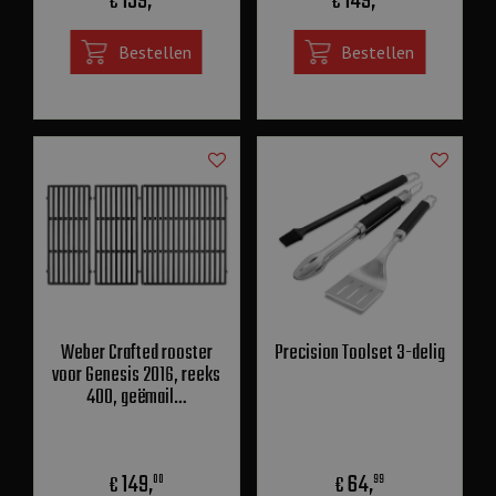
139
,
149
,
€
€
Bestellen
Bestellen
Weber Crafted rooster
Precision Toolset 3-delig
voor Genesis 2016, reeks
400, geëmail…
149
,
64
,
€
€
00
99