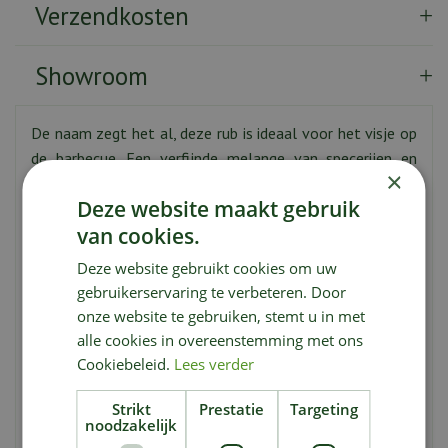
Verzendkosten
Showroom
De naam zegt het al, deze rub is ideaal voor het visje op
de barbecue. Een verfijnde melange van specerijen en
×
kruiden die klassiek goed bij vis passen: rozemarijn,
Deze website maakt gebruik
peterselie, venkelzaad, knoflook, tijm, kruidnagel,
van cookies.
mosterd en gember. Zowel gegrild als ingepakt in folie
geeft deze rub een frisse en fijne grillsmaak aan iedere
Deze website gebruikt cookies om uw
vissoort. Denk aan zalm, tonijn, zwaardvis, garnalen en
gebruikerservaring te verbeteren. Door
krab.
onze website te gebruiken, stemt u in met
alle cookies in overeenstemming met ons
Ingrediënten:
60% specerijen en aromatische kruiden in
Cookiebeleid.
Lees verder
variabele verhoudingen (rozemarijn, peterselie, venkel,
knoflook (bevat
SULFIETEN
), tijm,
Strikt
Prestatie
Targeting
kruidnagel,
MOSTERD
zaad, gember), 40% steenzout.
noodzakelijk