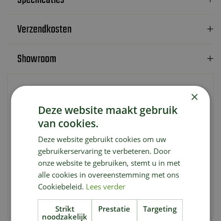
Verzendkosten
Showroom
×
Een hoogwaardig T-shirt van 100% katoen.
Deze website maakt gebruik
De losse snit en de kwaliteit van de uitvoering zorgen
van cookies.
voor het beste draagcomfort in alle toepassingsgebieden
Deze website gebruikt cookies om uw
Verkrijgbaar in 3 maten
gebruikerservaring te verbeteren. Door
onze website te gebruiken, stemt u in met
Met de contrastrijke, rode print heb je altijd de originele
alle cookies in overeenstemming met ons
“Born in Chicago 1952” bij je.
Cookiebeleid.
Lees verder
Maat L/XL
Strikt
Prestatie
Targeting
noodzakelijk