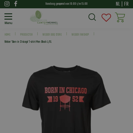
G
NL
|
FR
Vandaag geopend van
10:00
t/m
15:00
a
n
a
a
HOME
PRODUCTEN
WEBER BBQ STORE
WEBER FANSHOP
r
Weber 'Born in Chicago' T-shirt Men Black L/XL
c
o
n
t
e
n
t