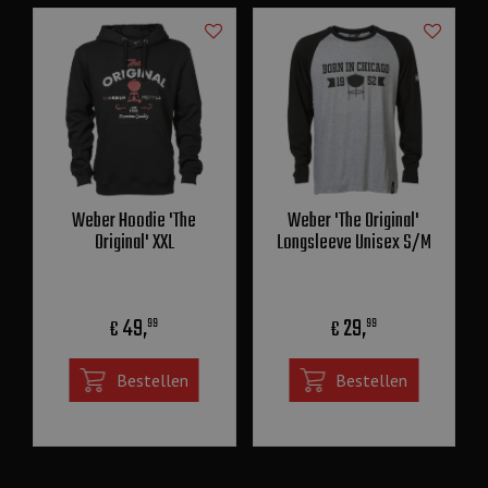
Weber Hoodie 'The
Weber 'The Original'
Original' XXL
Longsleeve Unisex S/M
49
,
29
,
€
€
99
99
Bestellen
Bestellen