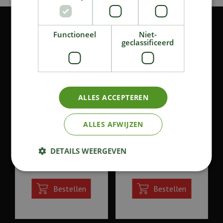
KIJK OOK EENS NAAR:
Functioneel
Niet-
geclassificeerd
ALLES ACCEPTEREN
ALLES AFWIJZEN
Weber Hoodie 'The
Weber Hoodie 'The
Original' S/M
Original' L/XL
DETAILS WEERGEVEN
49
,
49
,
€
€
99
99
Bestellen
Bestellen