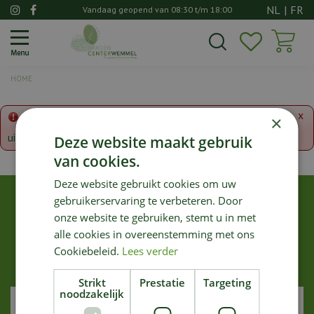
G
NL
|
FR
Vandaag geopend van
08:30
t/m
18:00
a
n
a
a
HOME
r
c
o
x
×
Fout!
De opgevraagde productpagina is tijdelijk
n
uitgeschakeld. Ga terug naar het
overzicht
.
Deze website maakt gebruik
t
van cookies.
e
n
Deze website gebruikt cookies om uw
t
gebruikerservaring te verbeteren. Door
NIEUWSBRIEF ONTVANGEN
onze website te gebruiken, stemt u in met
Wilt u maximaal 1x per week onze nieuwsbrief ontvangen?
alle cookies in overeenstemming met ons
Meld u dan hier aan!
Cookiebeleid.
Lees verder
Wij slaan uw gegevens secuur op conform onze
privacy policy
.
Strikt
Prestatie
Targeting
noodzakelijk