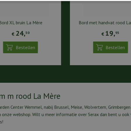
Bord XL bruin La Mère
Bord met handvat rood L
24
,
19
,
50
95
€
€
Bestellen
Bestellen
om m rood La Mère
rden Center Wemmel, nabij Brussel, Meise, Wolvertem, Grimbergen S
in onze webshop. Wilt u meer informatie over Serax dan bent u oo
s!