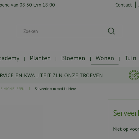
opend van
08:30
t/m
18:00
Contact
Academy
Planten
Bloemen
Wonen
Tuin
RVICE EN KWALITEIT ZIJN ONZE TROEVEN
IE MICHIELSSEN
Serveerkom m rood La Mère
Serveer
Niet op voo