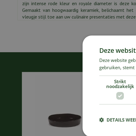
zijn intense rode kleur en royale diameter is deze k
Gemaakt van hoogwaardig keramiek, belichaamt het 
vleugje stijl toe aan uw culinaire presentaties met dez
Deze websit
Deze website geb
gebruiken, stemt
Strikt
noodzakelijk
DETAILS WE