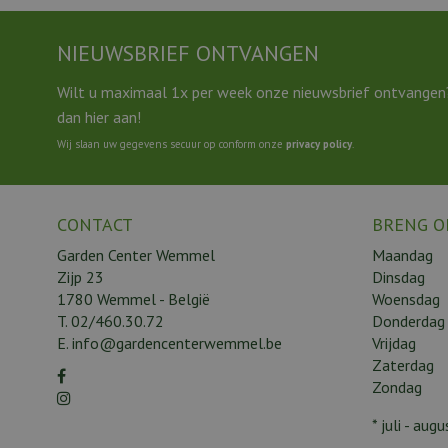
NIEUWSBRIEF ONTVANGEN
Wilt u maximaal 1x per week onze nieuwsbrief ontvangen
dan hier aan!
Wij slaan uw gegevens secuur op conform onze
privacy policy
.
CONTACT
BRENG O
Garden Center Wemmel
Maandag
Zijp 23
Dinsdag
1780 Wemmel - België
Woensdag
T.
02/460.30.72
Donderdag
E.
info@gardencenterwemmel.be
Vrijdag
Zaterdag
Zondag
* juli - au