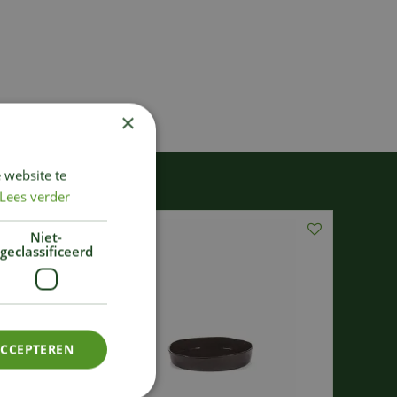
×
 website te
Lees verder
Niet-
geclassificeerd
ACCEPTEREN