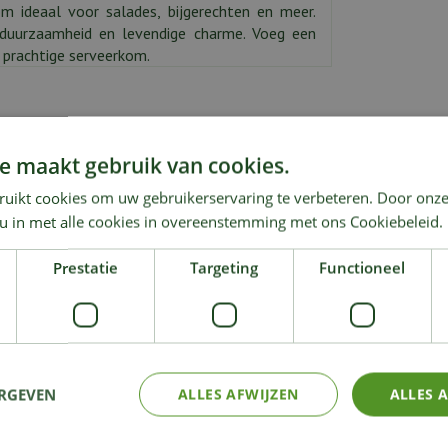
om ideaal voor salades, bijgerechten en meer.
duurzaamheid en levendige charme. Voeg een
e prachtige serveerkom.
e maakt gebruik van cookies.
ruikt cookies om uw gebruikerservaring te verbeteren. Door onze
KIJK OOK EENS NAAR:
 u in met alle cookies in overeenstemming met ons Cookiebeleid.
Prestatie
Targeting
Functioneel
ERGEVEN
ALLES AFWIJZEN
ALLES 