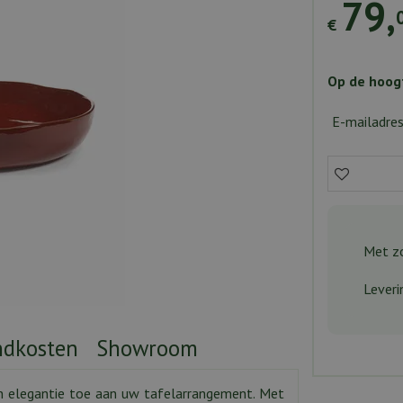
79
,
€
Op de hoogt
E-mailadre
Met zo
Leveri
ndkosten
Showroom
n elegantie toe aan uw tafelarrangement. Met