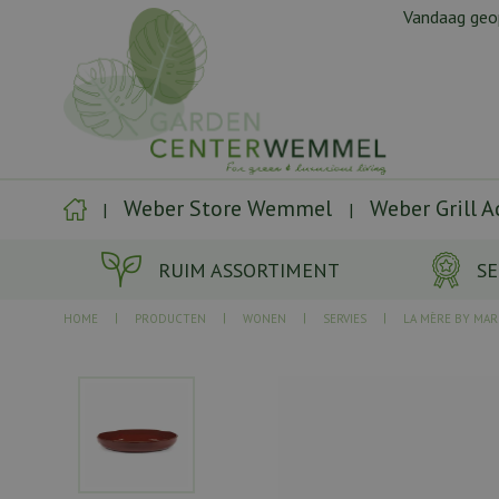
Ga
Vandaag ge
naar
content
Weber Store Wemmel
Weber Grill 
RUIM ASSORTIMENT
SE
HOME
PRODUCTEN
WONEN
SERVIES
LA MÈRE BY MAR