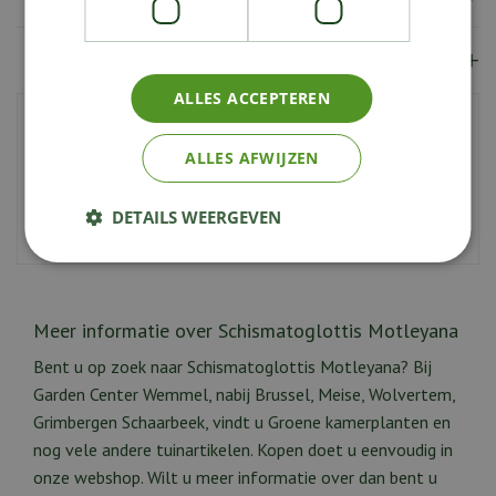
Showroom
ALLES ACCEPTEREN
Artikelnummer
215394
ALLES AFWIJZEN
EAN code
9900000102975
Hoogte
30 cm
DETAILS WEERGEVEN
Potmaat
15 cm
Meer informatie over Schismatoglottis Motleyana
Bent u op zoek naar Schismatoglottis Motleyana? Bij
Garden Center Wemmel, nabij Brussel, Meise, Wolvertem,
Grimbergen Schaarbeek, vindt u Groene kamerplanten en
nog vele andere tuinartikelen. Kopen doet u eenvoudig in
onze webshop. Wilt u meer informatie over dan bent u