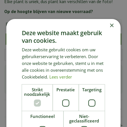
Elke plant is uniek, dus plant kan verschillen van de foto!
Op de hoogte blijven van nieuwe voorraad?
×
E-mailadres:
*
Deze website maakt gebruik
van cookies.
Deze website gebruikt cookies om uw
gebruikerservaring te verbeteren. Door
onze website te gebruiken, stemt u in met
alle cookies in overeenstemming met ons
Groot aanbod bijzondere & zeldzame planten
Cookiebeleid.
Lees verder
Planten van de hoogste kwaliteit
Strikt
Prestatie
Targeting
noodzakelijk
Specificaties
Functioneel
Niet-
geclassificeerd
Verzendkosten