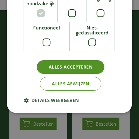
beslag nemen.
noodzakelijk
KIJK OOK EENS NAAR:
Functioneel
Niet-
geclassificeerd
ALLES ACCEPTEREN
ALLES AFWIJZEN
Plantenrekje Large -
Plantenrekje Small -
Naturel
Tawny
DETAILS WEERGEVEN
58
,
38
,
00
00
€
€
Bestellen
Bestellen