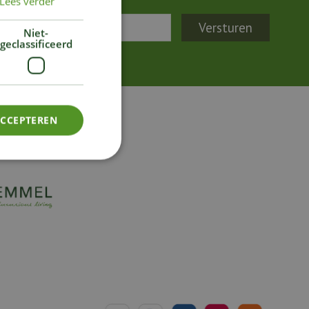
Lees verder
Niet-
geclassificeerd
ACCEPTEREN