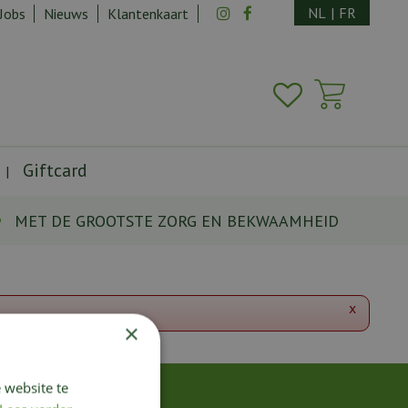
NL
|
FR
Jobs
Nieuws
Klantenkaart
Giftcard
MET DE GROOTSTE ZORG EN BEKWAAMHEID
x
×
 website te