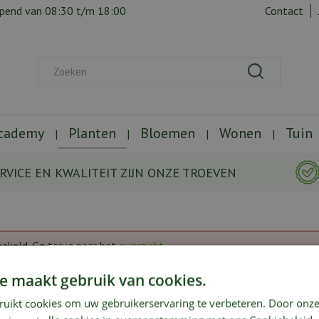
opend van
08:30
t/m
18:00
Contact
Academy
Planten
Bloemen
Wonen
Tuin
RVICE EN KWALITEIT ZIJN ONZE TROEVEN
hakeld. Ga terug naar het
overzicht
.
e maakt gebruik van cookies.
ruikt cookies om uw gebruikerservaring te verbeteren. Door onze