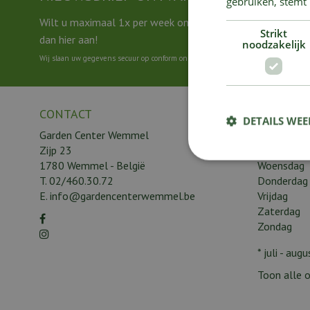
gebruiken, stemt
Wilt u maximaal 1x per week onze nieuwsbrief ontvangen
Strikt
dan hier aan!
noodzakelijk
Wij slaan uw gegevens secuur op conform onze
privacy policy
.
CONTACT
BRENG O
DETAILS WE
Garden Center Wemmel
Maandag
Zijp 23
Dinsdag
1780 Wemmel - België
Woensdag
T.
02/460.30.72
Donderdag
E.
info@gardencenterwemmel.be
Vrijdag
Zaterdag
Zondag
* juli - au
Toon alle o