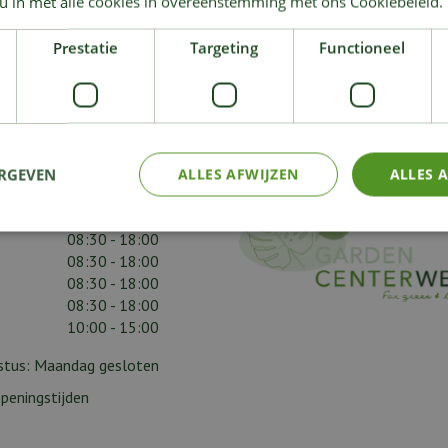
 u in met alle cookies in overeenstemming met ons Cookiebeleid.
? Meld u
Prestatie
Targeting
Functioneel
NS EEN BEZOEK
ERGEVEN
ALLES AFWIJZEN
ALLES 
09:00 - 18:00
08:30 - 18:00
08:30 - 18:00
08:30 - 18:00
08:30 - 18:00
08:30 - 18:00
10:00 - 15:00
gustus: Maandag gesloten
peningstijden