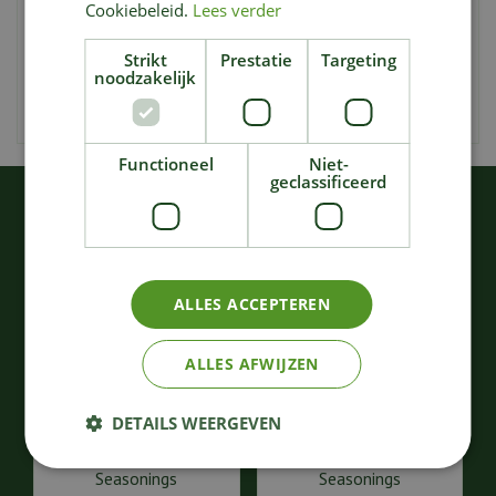
Cookiebeleid.
Lees verder
Ingrediënten :
MOSTERD
,
SELDER
, tomaten, suiker,
azijn, zout, kruiden & specerijen, moutazijn,
Strikt
Prestatie
Targeting
noodzakelijk
suikerstroop,
SOJA
saus, ansjo
VIS
, tamarinde, knoflook, ui,
citroensap
Functioneel
Niet-
geclassificeerd
KIJK OOK EENS NAAR:
ALLES ACCEPTEREN
ALLES AFWIJZEN
DETAILS WEERGEVEN
Sweet Rub - Burn BBQ
Tex Mex - Burn BBQ
Seasonings
Seasonings