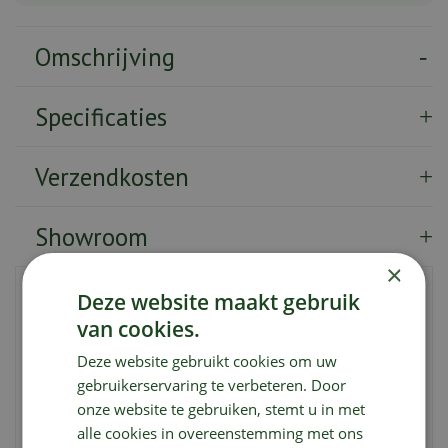
Omschrijving
Specificaties
Verzendkosten
Showroom
×
Deze medium hete saus zit boordevol geheime kruiden
Deze website maakt gebruik
en heeft ook wat zoetigheid in huis voor een
van cookies.
onvergetelijke smaakervaring. Perfect om je gegrilde
Deze website gebruikt cookies om uw
gerechten naar een hoger niveau te tillen als laksaus of
gebruikerservaring te verbeteren. Door
gewoon achteraf om te dippen.
onze website te gebruiken, stemt u in met
alle cookies in overeenstemming met ons
Inhoud :
250ml