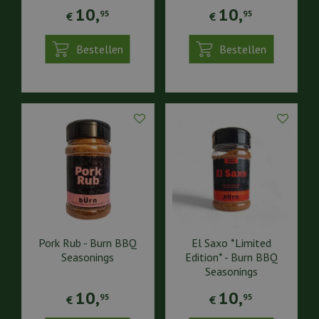
10
,
10
,
95
95
€
€
Bestellen
Bestellen
Pork Rub - Burn BBQ
El Saxo *Limited
Seasonings
Edition* - Burn BBQ
Seasonings
10
,
10
,
95
95
€
€