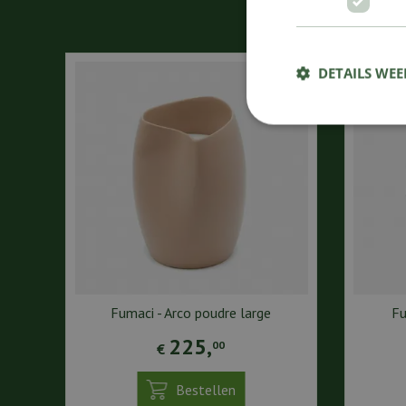
DETAILS WE
Fumaci - Arco poudre large
Fu
225
,
00
€
Bestellen