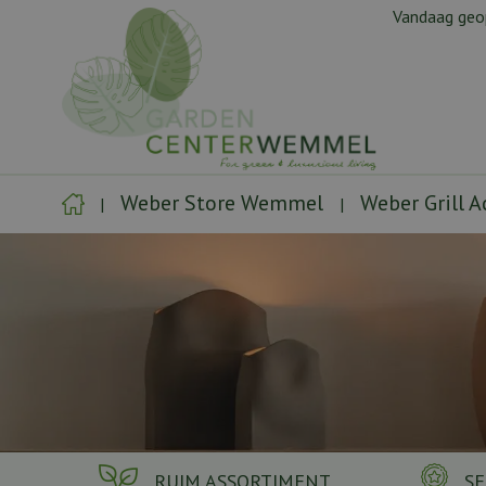
Ga
Vandaag ge
naar
content
Weber Store Wemmel
Weber Grill 
RUIM ASSORTIMENT
SE