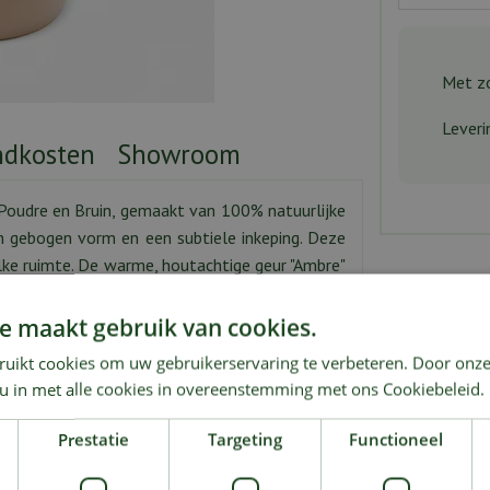
Met zo
Leveri
ndkosten
Showroom
en Poudre en Bruin, gemaakt van 100% natuurlijke
gebogen vorm en een subtiele inkeping. Deze
elke ruimte. De warme, houtachtige geur "Ambre"
onden en gezellige momenten.
e maakt gebruik van cookies.
n verfijnde uitstraling en betoverende geur.
ruikt cookies om uw gebruikerservaring te verbeteren. Door onze
 u in met alle cookies in overeenstemming met ons Cookiebeleid.
Prestatie
Targeting
Functioneel