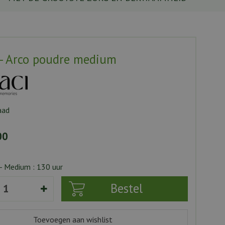
- Arco poudre medium
aad
00
- Medium : 130 uur