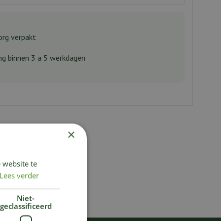
rg verpakt
ng binnen 3 a 5 werkdagen
×
 website te
Lees verder
Niet-
geclassificeerd