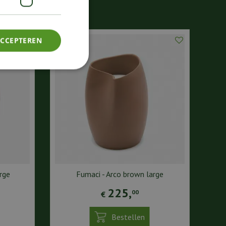
ACCEPTEREN
rge
Fumaci - Arco brown large
225
,
00
€
Bestellen