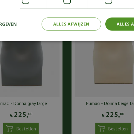
KIJK OOK EENS NAAR:
ERGEVEN
ALLES AFWIJZEN
ALLES 
maci - Donna gray large
Fumaci - Donna beige la
225
,
225
,
00
00
€
€
Bestellen
Bestellen