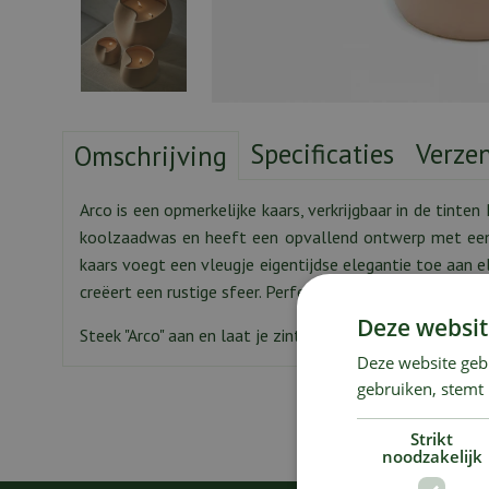
Specificaties
Verze
Omschrijving
Arco is een opmerkelijke kaars, verkrijgbaar in de tint
koolzaadwas en heeft een opvallend ontwerp met een 
kaars voegt een vleugje eigentijdse elegantie toe aan 
creëert een rustige sfeer. Perfect voor ontspannen av
Deze websit
Steek "Arco" aan en laat je zintuigen verwennen door zij
Deze website geb
gebruiken, stemt
Strikt
noodzakelijk