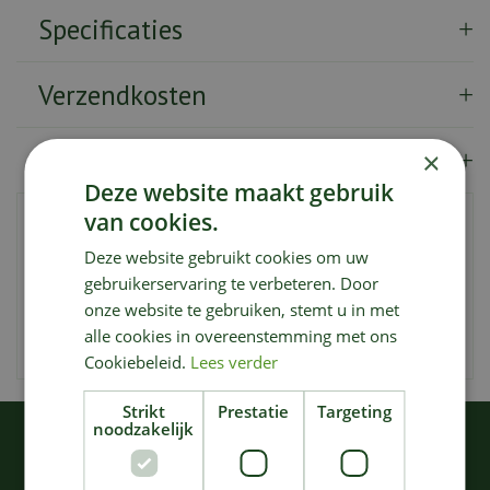
Specificaties
Verzendkosten
Showroom
×
Deze website maakt gebruik
van cookies.
Deze espressokop zonder oor combineert eenvoud met
levendigheid. Met zijn intense rode kleur en
Deze website gebruikt cookies om uw
gestroomlijnde vorm is deze kop ideaal voor uw
gebruikerservaring te verbeteren. Door
favoriete espressodrankjes. Gemaakt van hoogwaardig
onze website te gebruiken, stemt u in met
keramiek, belichaamt het duurzaamheid en flair. Voeg een
alle cookies in overeenstemming met ons
vleugje stijl toe aan uw koffiemomenten met deze
Cookiebeleid.
Lees verder
charmante espressokop.
Strikt
Prestatie
Targeting
noodzakelijk
KIJK OOK EENS NAAR: