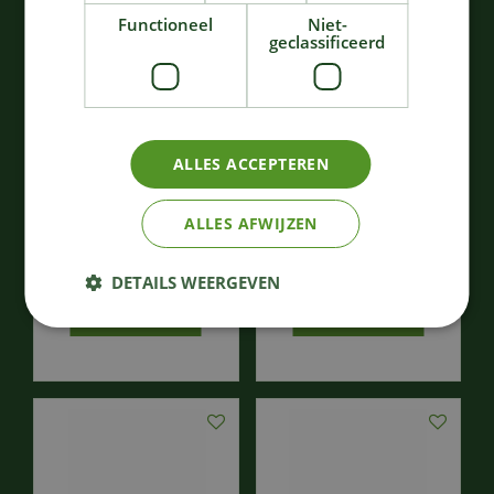
Functioneel
Niet-
geclassificeerd
ALLES ACCEPTEREN
Diep bord M bruin La
Bord XL bruin La Mère
Mère
ALLES AFWIJZEN
30
,
24
,
00
50
€
€
DETAILS WEERGEVEN
Bestellen
Bestellen