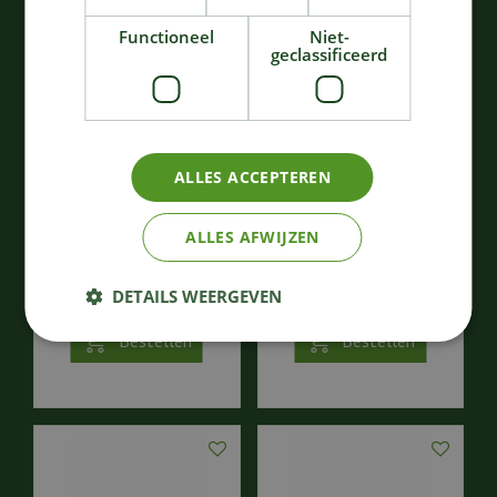
Functioneel
Niet-
geclassificeerd
ALLES ACCEPTEREN
Diep bord M bruin La
Bord XL bruin La Mère
ALLES AFWIJZEN
Mère
30
,
24
,
00
50
€
€
DETAILS WEERGEVEN
Bestellen
Bestellen