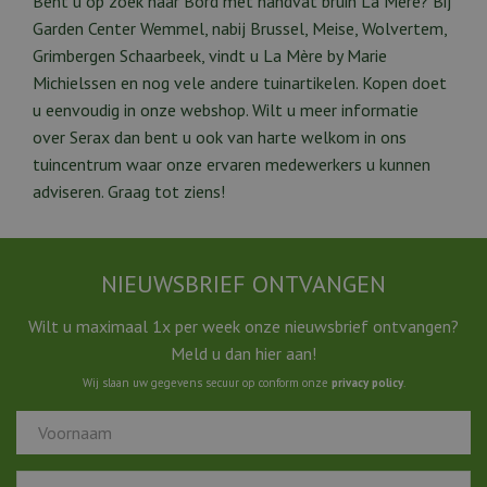
Bent u op zoek naar Bord met handvat bruin La Mère? Bij
Garden Center Wemmel, nabij Brussel, Meise, Wolvertem,
Grimbergen Schaarbeek, vindt u La Mère by Marie
Michielssen en nog vele andere tuinartikelen. Kopen doet
u eenvoudig in onze webshop. Wilt u meer informatie
over Serax dan bent u ook van harte welkom in ons
tuincentrum waar onze ervaren medewerkers u kunnen
adviseren. Graag tot ziens!
NIEUWSBRIEF ONTVANGEN
Wilt u maximaal 1x per week onze nieuwsbrief ontvangen?
Meld u dan hier aan!
Wij slaan uw gegevens secuur op conform onze
privacy policy
.