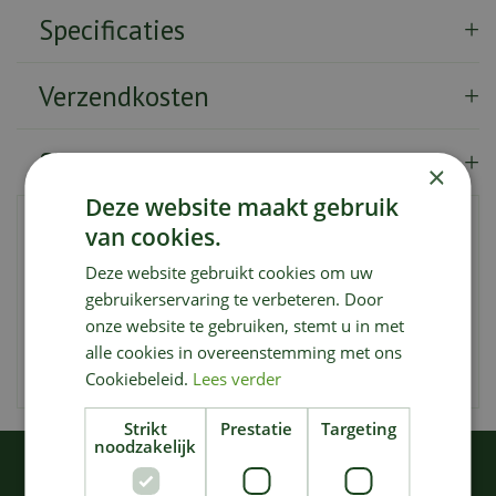
Specificaties
Verzendkosten
Showroom
×
Deze website maakt gebruik
Dit bord met handvat in warm bruin voegt een vleugje
van cookies.
praktisch nut en stijl toe aan uw tafelarrangement. Met
Deze website gebruikt cookies om uw
zijn rijke kleur en handige handvat is dit bord ideaal voor
het serveren van snacks, kleine gerechten en meer.
gebruikerservaring te verbeteren. Door
Gemaakt van hoogwaardig keramiek, biedt het
onze website te gebruiken, stemt u in met
duurzaamheid en een vleugje rustieke charme. Voeg een
alle cookies in overeenstemming met ons
vleugje functionaliteit en warmte toe aan uw culinaire
Cookiebeleid.
Lees verder
presentatie met dit charmante bord.
Strikt
Prestatie
Targeting
noodzakelijk
KIJK OOK EENS NAAR: