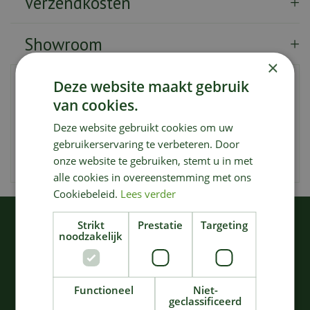
Verzendkosten
Showroom
×
Dit bord in maat M combineert veelzijdigheid en stijl op
Deze website maakt gebruik
een prachtige manier. Met zijn diepe bruine kleur en
van cookies.
gemiddelde grootte voegt dit bord een vleugje warmte
Deze website gebruikt cookies om uw
toe aan uw tafeldecor. Gemaakt van hoogwaardig
keramiek, straalt het duurzaamheid en karakter uit. Voeg
gebruikerservaring te verbeteren. Door
een vleugje natuurlijke elegantie toe aan uw culinaire
onze website te gebruiken, stemt u in met
creaties met dit schitterende bord.
alle cookies in overeenstemming met ons
Cookiebeleid.
Lees verder
KIJK OOK EENS NAAR:
Strikt
Prestatie
Targeting
noodzakelijk
Functioneel
Niet-
geclassificeerd