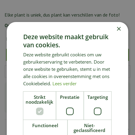
Elke plant is uniek, dus plant kan verschillen van de foto!
Op de hoogte blijven van nieuwe voorraad?
×
Deze website maakt gebruik
E-mailadres:
*
van cookies.
Deze website gebruikt cookies om uw
gebruikerservaring te verbeteren. Door
onze website te gebruiken, stemt u in met
alle cookies in overeenstemming met ons
Cookiebeleid.
Lees verder
Groot aanbod bijzondere & zeldzame planten
Strikt
Prestatie
Targeting
noodzakelijk
Planten van de hoogste kwaliteit
Functioneel
Niet-
Specificaties
geclassificeerd