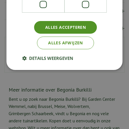
Verzendkosten
Showroom
ALLES ACCEPTEREN
ALLES AFWIJZEN
Artikelnummer
214466
EAN code
9900000098032
DETAILS WEERGEVEN
Potmaat
12 cm
Meer informatie over Begonia Burkilli
Bent u op zoek naar Begonia Burkilli? Bij Garden Center
Wemmel, nabij Brussel, Meise, Wolvertem,
Grimbergen Schaarbeek, vindt u Begonia en nog vele
andere tuinartikelen. Kopen doet u eenvoudig in onze
webshop. Wilt u meer informatie over dan bent u ook van