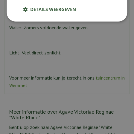
twee maanden zonder.
DETAILS WEERGEVEN
Water: Zomers voldoende water geven
Licht: Veel direct zonlicht
Voor meer informatie kun je terecht in ons
tuincentrum in
Wemmel
Meer informatie over Agave Victoriae Reginae
"White Rhino"
Bent u op zoek naar Agave Victoriae Reginae "White