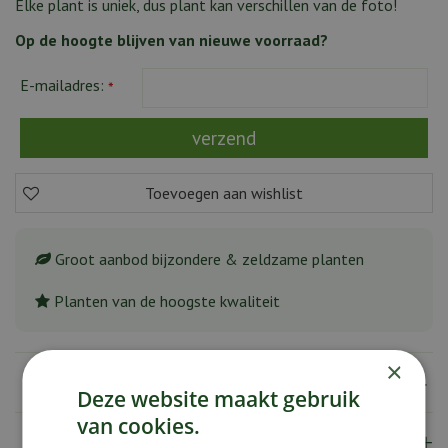
Elke plant is uniek, dus plant kan verschillen van de foto!
Op de hoogte blijven van nieuwe voorraad?
E-mailadres:
*
Groot aanbod bijzondere & zeldzame planten
Planten van de hoogste kwaliteit
×
Omschrijving
Deze website maakt gebruik
van cookies.
Specificaties