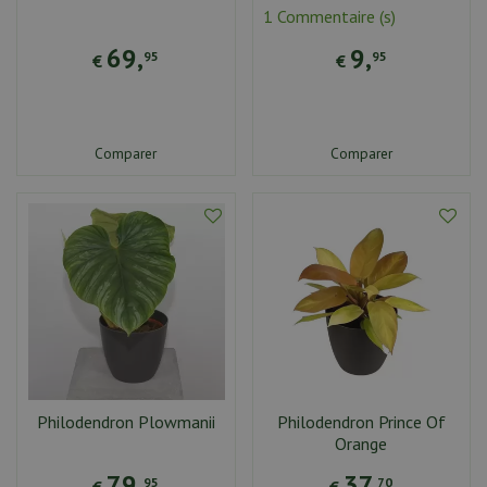
1 Commentaire (s)
69
,
9
,
95
95
€
€
Comparer
Comparer
Philodendron Plowmanii
Philodendron Prince Of
Orange
79
,
37
,
95
70