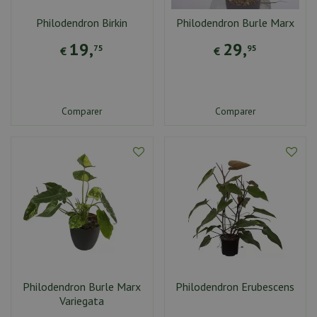
n
t
Philodendron Birkin
Philodendron Burle Marx
e
19
,
29
,
n
75
95
€
€
u
Comparer
Comparer
Philodendron Burle Marx
Philodendron Erubescens
Variegata