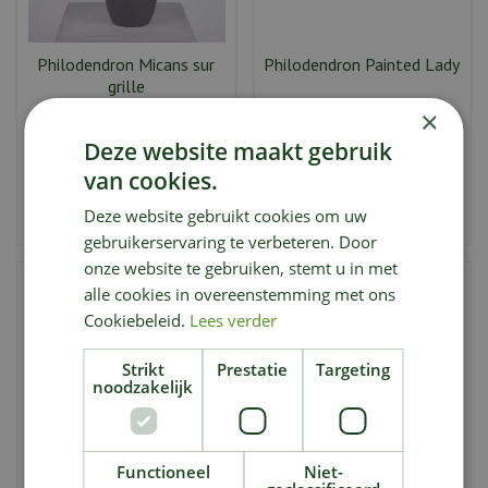
Philodendron Micans sur
Philodendron Painted Lady
grille
×
16
,
21
,
00
80
€
€
Deze website maakt gebruik
van cookies.
Deze website gebruikt cookies om uw
Comparer
Comparer
gebruikerservaring te verbeteren. Door
onze website te gebruiken, stemt u in met
alle cookies in overeenstemming met ons
Cookiebeleid.
Lees verder
Strikt
Prestatie
Targeting
noodzakelijk
Functioneel
Niet-