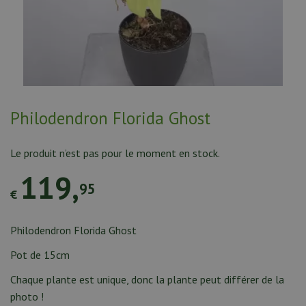
n
t
e
n
u
Philodendron Florida Ghost
Le produit n’est pas pour le moment en stock.
119
,
95
€
Philodendron Florida Ghost
Pot de 15cm
Chaque plante est unique, donc la plante peut différer de la
photo !