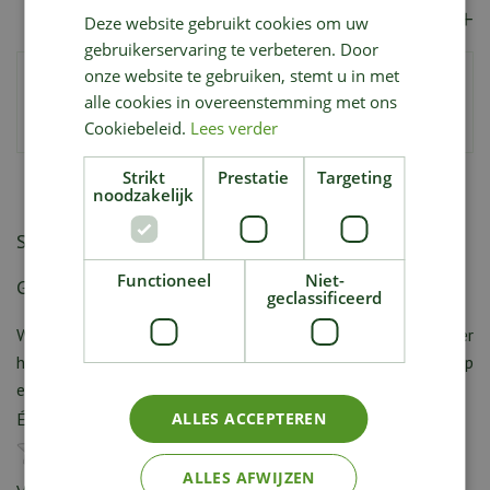
Frais d'envoi
Deze website gebruikt cookies om uw
gebruikerservaring te verbeteren. Door
onze website te gebruiken, stemt u in met
Numéro de l’article
213107
alle cookies in overeenstemming met ons
Code EAN
9900000089771
Cookiebeleid.
Lees verder
Strikt
Prestatie
Targeting
noodzakelijk
Schrijf zelf een recensie over "Philodendron Florida
Functioneel
Niet-
Ghost"
geclassificeerd
Wij zijn benieuwd naar uw mening! Schrijf een recensie over
het artikel
"Philodendron Florida Ghost"
en maak kans op
een Nationale Tuinbon ter waarde van € 25,- !
Évaluation:
ALLES ACCEPTEREN
*
ALLES AFWIJZEN