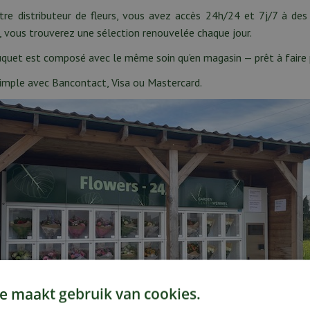
tre distributeur de fleurs, vous avez accès 24h/24 et 7j/7 à de
, vous trouverez une sélection renouvelée chaque jour.
quet est composé avec le même soin qu’en magasin — prêt à faire p
imple avec Bancontact, Visa ou Mastercard.
e maakt gebruik van cookies.