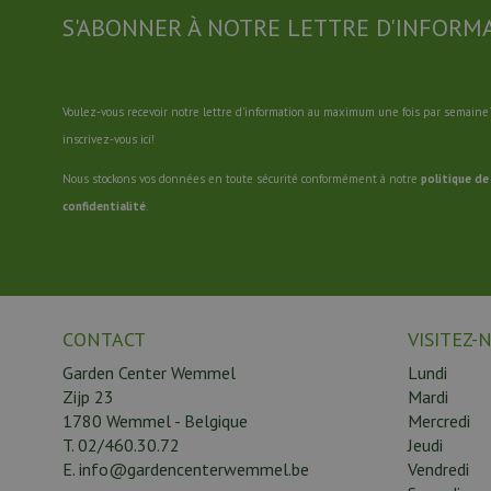
S'ABONNER À NOTRE LETTRE D'INFORM
Voulez-vous recevoir notre lettre d'information au maximum une fois par semaine?
inscrivez-vous ici!
Nous stockons vos données en toute sécurité conformément à notre
politique de
confidentialité
.
CONTACT
VISITEZ-
Garden Center Wemmel
Lundi
Zijp 23
Mardi
1780 Wemmel - Belgique
Mercredi
T.
02/460.30.72
Jeudi
E.
info@gardencenterwemmel.be
Vendredi