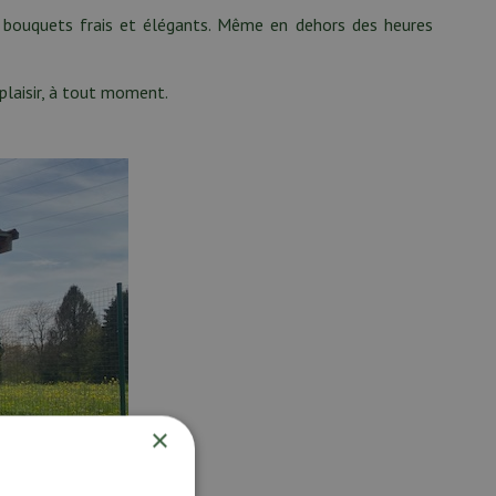
s bouquets frais et élégants. Même en dehors des heures
laisir, à tout moment.
×