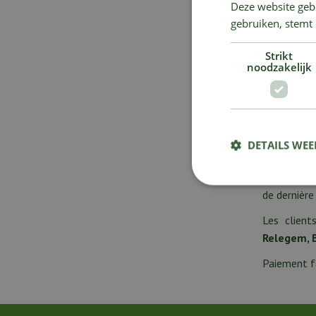
Deze website geb
gebruiken, stemt
Strikt
noodzakelijk
Aucun prod
Distri
Vous cherc
DETAILS WE
acheter des
Notre distr
de dernièr
Les clien
Relegem, 
Paiement fa