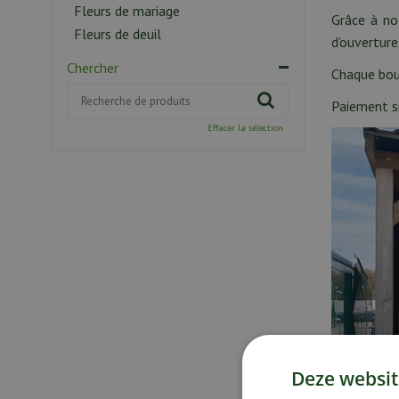
Fleurs de mariage
Grâce à no
Fleurs de deuil
d’ouverture
Chercher
Chaque bou
Paiement s
Effacer la sélection
Deze websit