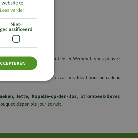
 website te
Lees verder
Niet-
geclassificeerd
îches 24/7
ributeur de fleurs de Garden Center Wemmel, vous pouvez
ACCEPTEREN
ain, adaptés à toutes les occasions. Idéal pour un cadeau
eken, Jette, Kapelle-op-den-Bos, Strombeek-Bever,
uquet disponible jour et nuit.