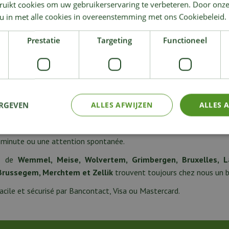
ruikt cookies om uw gebruikerservaring te verbeteren. Door onze
 u in met alle cookies in overeenstemming met ons Cookiebeleid.
Prestatie
Targeting
Functioneel
uit trouvé
buteur de fleurs à Wemmel – fleurs fra
hez un bouquet en dehors des heures d’ouverture ? Grâce au dist
ERGEVEN
ALLES AFWIJZEN
ALLES 
 fleurs fraîches à tout moment.
ibuteur est réapprovisionné chaque jour avec des bouquets faits m
e minute ou une attention spontanée.
ts de
Wemmel, Meise, Wolvertem, Grimbergen, Bruxelles, La
Brussegem, Merchtem et Zellik
trouvent toujours chez nous un bo
cile et sécurisé par Bancontact, Visa ou Mastercard.