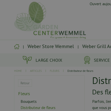
Aller
Ouvert aujou
directement
au
contenu
Weber Store Wemmel
Weber Grill 
LARGE CHOIX
SERVICE
HOME
ARTICLES
FLEURS
Distributeur de fleurs
Dist
Retour
Des fl
Fleurs
Bouquets
Parfois, l’
que vous po
Distributeur de fleurs