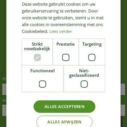
n
S'ABONNER À NOTRE LETTRE
Deze website gebruikt cookies om uw
t
D'INFORMATION
gebruikerservaring te verbeteren. Door
e
onze website te gebruiken, stemt u in met
n
alle cookies in overeenstemming met ons
u
Cookiebeleid.
Lees verder
Voulez-vous recevoir notre lettre d'information au maximum une fois par semaine?
Alors inscrivez-vous ici!
Strikt
Prestatie
Targeting
noodzakelijk
Nous stockons vos données en toute sécurité conformément à notre
politique de
confidentialité
.
Functioneel
Niet-
geclassificeerd
Prénom:
Adresse mail:
*
ALLES ACCEPTEREN
ALLES AFWIJZEN