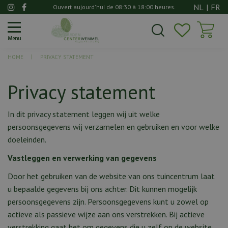
A
NL
|
FR
Ouvert aujourd'hui de
08:30
à
18:00
heures.
l
l
e
r
HOME
PRIVACY STATEMENT
d
i
r
Privacy statement
e
c
In dit privacy statement leggen wij uit welke
t
persoonsgegevens wij verzamelen en gebruiken en voor welke
e
m
doeleinden.
e
Vastleggen en verwerking van gegevens
n
t
Door het gebruiken van de website van ons tuincentrum laat
a
u bepaalde gegevens bij ons achter. Dit kunnen mogelijk
u
persoonsgegevens zijn. Persoonsgegevens kunt u zowel op
c
actieve als passieve wijze aan ons verstrekken. Bij actieve
o
verstrekking gaat het om gegevens die u zelf op de website