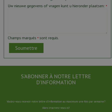
Uw nieuwe gegevens of vragen kunt u hieronder plaatsen:
*
Champs marqués
sont requis.
*
S'ABONNER À NOTRE LETTRE
D'INFORMATION
Voulez-vous recevoir notre lettre d'information au maximum une fois par semaine?
Alors inscrivez-vous ici!