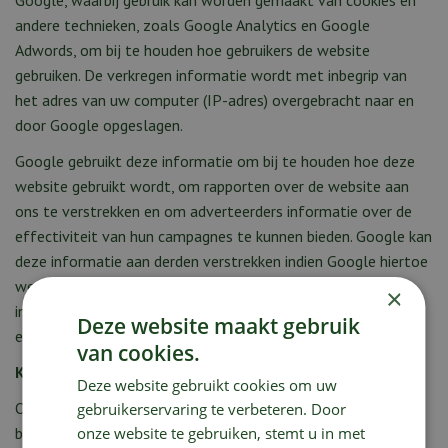
Google, waarbij gebruik kan worden gemaakt van cookies en
andere technieken, zoals Google Analytics en Google
Adwords, om bij te houden hoe gebruikers de website
gebruiken. De verkregen informatie wordt met inbegrip van
het adres van uw computer (IP-adres) overgebracht naar en
door Google opgeslagen.
Google gebruikt deze informatie om bij te houden hoe deze
website gebruikt wordt, om rapporten over de website aan
ons te verstrekken en om adverteerders informatie over de
effectiviteit van hun campagnes te kunnen bieden. Google kan
deze informatie aan derden verstrekken indien Google hiertoe
wettelijk wordt verplicht, of voor zover deze derden de
×
informatie namens Google verwerken. Wij hebben hier geen
Deze website maakt gebruik
enkele invloed op.
van cookies.
Klikgedrag en bezoekgegevens
Deze website gebruikt cookies om uw
Op de website worden door ons algemene bezoekgegevens
gebruikerservaring te verbeteren. Door
onze website te gebruiken, stemt u in met
bijgehouden. In dit kader kan met name het IP-adres van uw