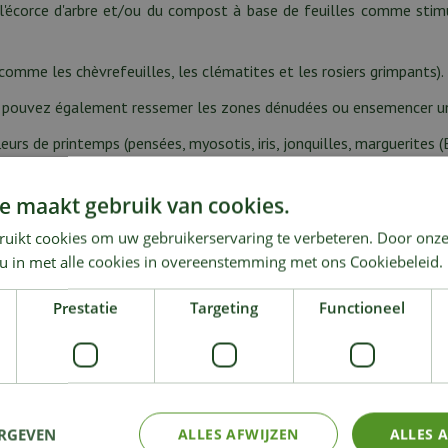
l'écorce d'arbre et/ou du compost à base de feuilles comme stimu
comme les chèvrefeuilles, les clématites et les rosiers grimpants).
vous pouvez également ressemer les zones dénudées ou ensemencer u
urs de printemps (pensées, myosotis, iris, jonquilles, marguerites (B
e maakt gebruik van cookies.
 gelé, vous pouvez planter des plantes à floraison précoce dans le j
ruikt cookies om uw gebruikerservaring te verbeteren. Door onze
genia) et les anémones pulsatilles (Pulsatilla).
 u in met alle cookies in overeenstemming met ons Cookiebeleid.
es rosiers et des arbustes à baies et pour diviser ou séparer 
Prestatie
Targeting
Functioneel
Enlevez les feuilles sèches ou malades et vérifiez qu'elles ne se 
rier) peuvent résister aux gelées nocturnes de quelques degrés et 
euilles risquent de brûler.
s plantes d'intérieur si elles se trouvent dans le même sol depuis 
ERGEVEN
ALLES AFWIJZEN
ALLES 