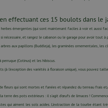
n effectuant ces 15 boulots dans le ja
 herbes émergentes (qui sont maintenant faciles à voir et aussi fac
s si nécessaire, et rangez le cabanon ou le garage pour avoir tout à
 arbres aux papillons (Buddleja), les graminées ornementales, les clé
 perruque (Cotinus) et les hibiscus.
ants (à l'exception des variétés à floraison unique), vous pouvez tai
s de fleurs qui sont mortes et fanées et répandez du terreau frais e
 la terre des pots extérieurs : il s'agit d'œufs de limaces ! Comme
tes qui aiment les sols acides. L'extraction de la tourbe étant tr