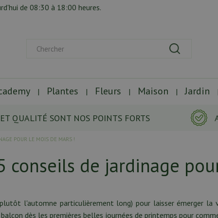
rd'hui de
08:30
à
18:00
heures.
Academy
Plantes
Fleurs
Maison
Jardin
 ET QUALITÉ SONT NOS POINTS FORTS
INAGE POUR LE MOIS DE MARS !
5 conseils de jardinage pou
 plutôt l'automne particulièrement long) pour laisser émerger la 
le balcon dès les premières belles journées de printemps pour comme