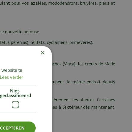
lant pour vos azalées, rhododendrons, bruyères, piéris et
ne nouvelle pelouse.
ellis perennis), œillets, cyclamens, primevères).
×
ardin, telles que les pervenches (Vinca), les cœurs de Marie
 website te
Lees verder
des plantes vivaces qui occupent le même endroit depuis
Niet-
geclassificeerd
dessèchent pas. Aérez régulièrement les plantes. Certaines
peuvent donc être installées à l'extérieur dès maintenant.
un ou deux ans.
ACCEPTEREN