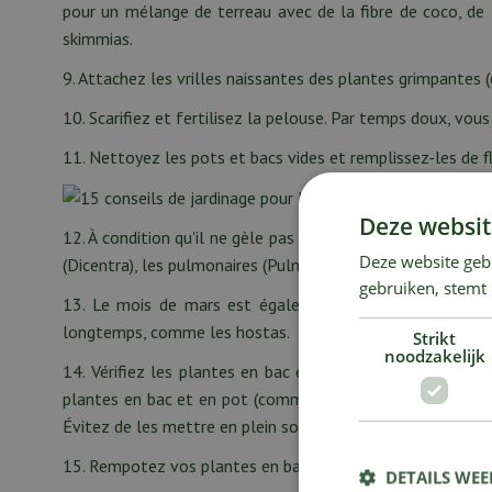
pour un mélange de terreau avec de la fibre de coco, de 
skimmias.
9. Attachez les vrilles naissantes des plantes grimpantes (
10. Scarifiez et fertilisez la pelouse. Par temps doux, 
11. Nettoyez les pots et bacs vides et remplissez-les de fle
Deze websit
12. À condition qu'il ne gèle pas et que le sol ne soit pas
Deze website geb
(Dicentra), les pulmonaires (Pulmonaria), les bergénies (Ber
gebruiken, stemt
13. Le mois de mars est également idéal pour planter d
longtemps, comme les hostas.
Strikt
noodzakelijk
14. Vérifiez les plantes en bac et en pot qui hivernent. 
plantes en bac et en pot (comme le laurier-rose et le lau
Évitez de les mettre en plein soleil tout de suite, car les f
15. Rempotez vos plantes en bac, vos plantes en pot et vo
DETAILS WE