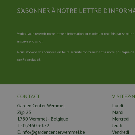
S'ABONNER À NOTRE LETTRE D'INFORM
Voulez-vous recevoir notre lettre d'information au maximum une fois par semaine?
inscrivez-vous ici!
Nous stockons vos données en toute sécurité conformément à notre
politique de
confidentialité
.
CONTACT
VISITEZ-
Garden Center Wemmel
Lundi
Zijp 23
Mardi
1780 Wemmel - Belgique
Mercredi
T.
02/460.30.72
Jeudi
E.
info@gardencenterwemmel.be
Vendredi