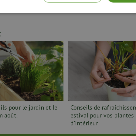
terreau et les outils nécessaires dans notre jardinerie à Wemmel. 
:
ls pour le jardin et le
Conseils de rafraîchisse
n août.
estival pour vos plantes
d'intérieur