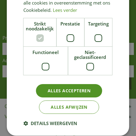
n
alle cookies in overeenstemming met ons
Nous stockons vos données en toute sécurité conformément à notre
politique de
t
Cookiebeleid.
Lees verder
e
confidentialité
.
n
Strikt
Prestatie
Targeting
u
noodzakelijk
Prénom:
Functioneel
Niet-
geclassificeerd
Adresse mail:
*
ALLES ACCEPTEREN
CONTACT
ALLES AFWIJZEN
VISITEZ-NOUS
DETAILS WEERGEVEN