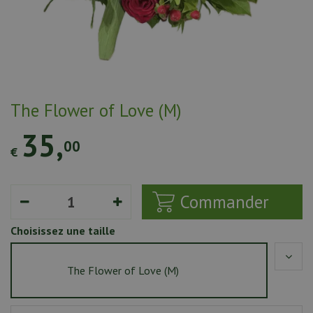
n
t
e
n
u
The Flower of Love (M)
35
,
00
€
Choisissez une taille
The Flower of Love (M)