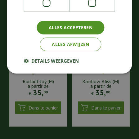
ALLES ACCEPTEREN
ALLES AFWIJZEN
DETAILS WEERGEVEN
Radiant Joy (M)
Rainbow Bliss (M)
a partir de
a partir de
35
,
35
,
00
00
€
€
Dans le panier
Dans le panier