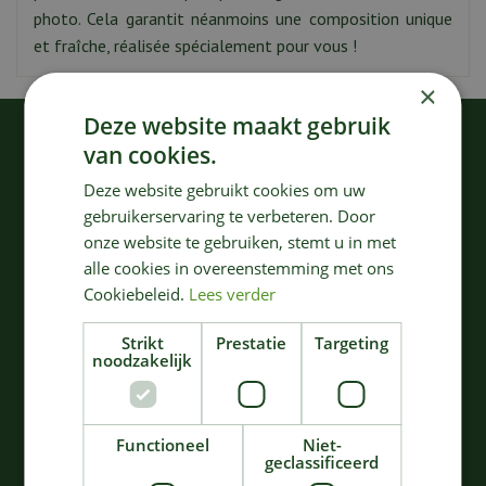
photo. Cela garantit néanmoins une composition unique
et fraîche, réalisée spécialement pour vous !
×
Deze website maakt gebruik
KIJK OOK EENS NAAR:
van cookies.
Deze website gebruikt cookies om uw
gebruikerservaring te verbeteren. Door
onze website te gebruiken, stemt u in met
alle cookies in overeenstemming met ons
Cookiebeleid.
Lees verder
Strikt
Prestatie
Targeting
noodzakelijk
Rosy Romance (XXL)
Sunrise (M)
a partir de
a partir de
100
,
35
,
00
00
€
€
Functioneel
Niet-
geclassificeerd
Dans le panier
Dans le panier