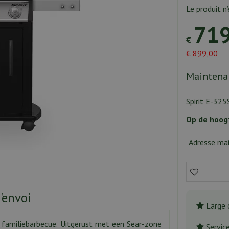
Le produit n
71
€
€
899
,
00
Maintenan
Spirit E-32
Op de hoogt
Adresse mai
d'envoi
Large 
e familiebarbecue. Uitgerust met een Sear-zone
Servic