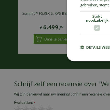
gebruiken, stemt
Summit® FS38X S, RVS BBQ au gaz
Strikt
noodzakelijk
6.499
,
00
€
Dans le panier
DETAILS WE
Schrijf zelf een recensie over "W
Wij zijn benieuwd naar uw mening! Schrijf een recensie ove
Évaluation:
*