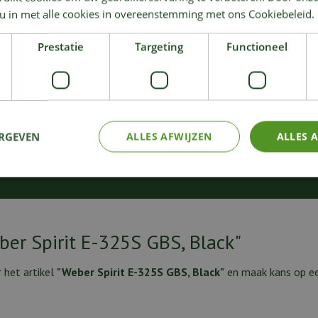
 u in met alle cookies in overeenstemming met ons Cookiebeleid.
Genesis epx-335 black
Summit® FS38 E, Bla
Prestatie
Targeting
Functioneel
1.899
,
4.499
,
00
00
€
€
Dans le panier
Dans le panier
ERGEVEN
ALLES AFWIJZEN
ALLES 
eber Spirit E-325S GBS, Black"
r het artikel
"Weber Spirit E-325S GBS, Black"
en maak kans op ee