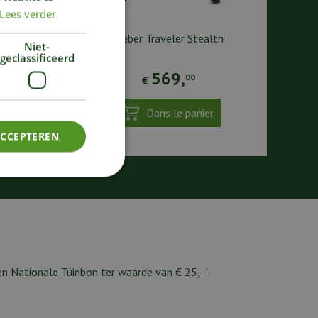
Lees verder
ck
Weber Traveler Stealth
Niet-
geclassificeerd
569
,
00
€
Dans le panier
ACCEPTEREN
n Nationale Tuinbon ter waarde van € 25,- !