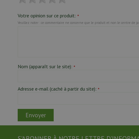
Votre opinion sur ce produit:
*
Veuillez noter : ce commentaire ne concerne que le produit et non le centre de jard
Nom (apparaît sur le site):
*
Adresse e-mail (caché à partir du site):
*
S'ABONNER À NOTRE LETTRE D'INFORM