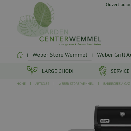
Aller
Ouvert aujou
directement
au
contenu
Weber Store Wemmel
Weber Grill 
LARGE CHOIX
SERVICE
HOME
ARTICLES
WEBER STORE WEMMEL
BARBECUES À GAZ