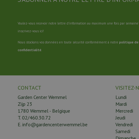
Voulez-vous recevoir notre lettre d'information au maximum une fois par semaine?
inscrivez-vous ici!
Nous stockons vos données en toute sécurité conformément à notre
politique de
confidentialité
.
CONTACT
VISITEZ-
Garden Center Wemmel
Lundi
Zijp 23
Mardi
1780 Wemmel - Belgique
Mercredi
T.
02/460.30.72
Jeudi
E.
info@gardencenterwemmel.be
Vendredi
Samedi
Dimanche