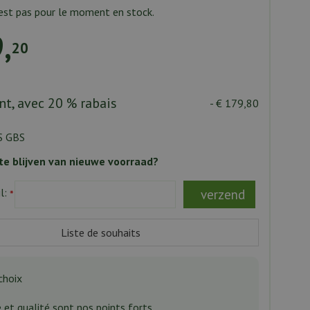
’est pas pour le moment en stock.
9
,
20
t, avec 20 % rabais
-
€
179
,
80
5S GBS
e blijven van nieuwe voorraad?
l:
*
choix
e et qualité sont nos points forts