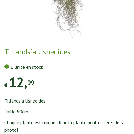
n
t
e
n
u
Tillandsia Usneoides
1 ’unité en stock
12
,
99
€
Tillandsia Usneoides
Taille 50cm
Chaque plante est unique, donc la plante peut différer de la
photo!