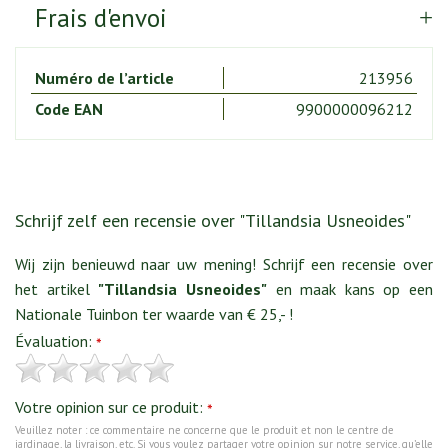
Frais d'envoi
Numéro de l’article
213956
Code EAN
9900000096212
Schrijf zelf een recensie over "Tillandsia Usneoides"
Wij zijn benieuwd naar uw mening! Schrijf een recensie over
het artikel
"Tillandsia Usneoides"
en maak kans op een
Nationale Tuinbon ter waarde van € 25,- !
Évaluation:
*
Votre opinion sur ce produit:
*
Veuillez noter : ce commentaire ne concerne que le produit et non le centre de
jardinage, la livraison, etc. Si vous voulez partager votre opinion sur notre service, qu’elle