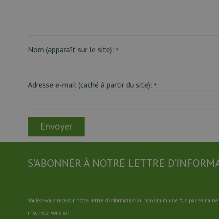
Nom (apparaît sur le site):
*
Adresse e-mail (caché à partir du site):
*
S'ABONNER À NOTRE LETTRE D'INFORM
Voulez-vous recevoir notre lettre d'information au maximum une fois par semaine?
inscrivez-vous ici!