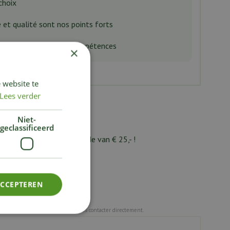
choix
e et qualité sont nos points forts
es meilleurs soins et compétences
×
 website te
Lees verder
Niet-
geclassificeerd
ionale Tuinbon ter waarde van € 25,- !
ACCEPTEREN
positive ou négative, vous pouvez nous contacter directement.