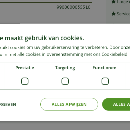
Large 
9900000035310
Servic
Avec l
e maakt gebruik van cookies.
ruikt cookies om uw gebruikerservaring te verbeteren. Door onze
 u in met alle cookies in overeenstemming met ons Cookiebeleid.
elitzia Nicolai Variegata"
Prestatie
Targeting
Functioneel
r het artikel
"Strelitzia Nicolai Variegata"
en maak kans op een Nat
ERGEVEN
ALLES AFWIJZEN
ALLES 
inage, la livraison, etc. Si vous voulez partager votre opinion sur notre service, qu’elle soit 