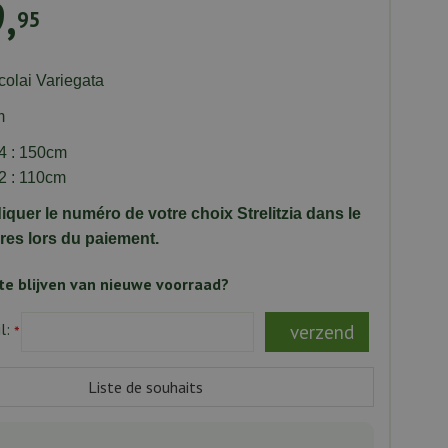
9
,
95
icolai Variegata
cm
 4 : 150cm
 2 : 110cm
diquer le numéro de votre choix Strelitzia dans le
es lors du paiement.
e blijven van nieuwe voorraad?
l:
*