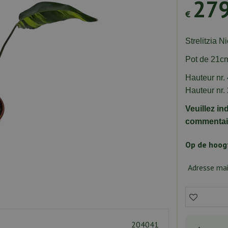
27
€
Strelitzia N
Pot de 21
Hauteur nr.
Hauteur nr.
Veuillez in
commentair
Op de hoogt
Adresse mai
204041