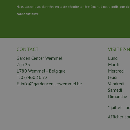
Nous stockons vos données en toute sécurité conformément à notre
politique de
confidentialité
.
CONTACT
VISITEZ-
Garden Center Wemmel
Lundi
Zijp 23
Mardi
1780 Wemmel - Belgique
Mercredi
T.
02/460.30.72
Jeudi
E.
info@gardencenterwemmel.be
Vendredi
Samedi
Dimanche
* juillet - 
Afficher to