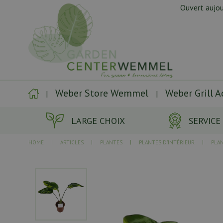
Aller
Ouvert aujou
directement
au
contenu
Weber Store Wemmel
Weber Grill 
LARGE CHOIX
SERVICE
HOME
ARTICLES
PLANTES
PLANTES D'INTÉRIEUR
PLA