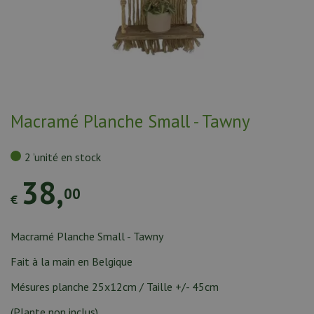
n
t
e
n
u
Macramé Planche Small - Tawny
2 ’unité en stock
38
,
00
€
Macramé Planche Small - Tawny
Fait à la main en Belgique
Mésures planche 25x12cm / Taille +/- 45cm
(Plante non inclus)