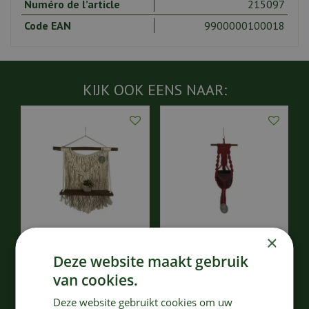
Numéro de l’article
215097
Code EAN
9900000100018
KIJK OOK EENS NAAR:
×
Macramé planche Large
Suspension murale en
- Naturel
macramé - Indian Red
Deze website maakt gebruik
van cookies.
58
,
16
,
00
60
€
€
Deze website gebruikt cookies om uw