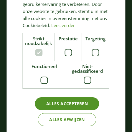
gebruikerservaring te verbeteren. Door
Dans le panier
Dans le panier
onze website te gebruiken, stemt u in met
alle cookies in overeenstemming met ons
Cookiebeleid.
Lees verder
Strikt
Prestatie
Targeting
noodzakelijk
Functioneel
Niet-
geclassificeerd
Suspension Macramé
Suspension Murale en
Large Diamond - Old
macramé - Apricot
Peach
Pastel
ALLES ACCEPTEREN
16
,
16
,
60
60
€
€
ALLES AFWIJZEN
Dans le panier
Dans le panier