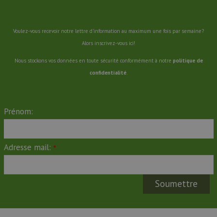
Voulez-vous recevoir notre lettre d'information au maximum une fois par semaine?
Alors inscrivez-vous ici!
Nous stockons vos données en toute sécurité conformément à notre
politique de
confidentialité
.
Prénom:
Adresse mail:
*