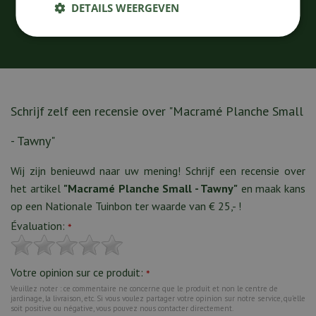
DETAILS WEERGEVEN
Schrijf zelf een recensie over "Macramé Planche Small
- Tawny"
Wij zijn benieuwd naar uw mening! Schrijf een recensie over
het artikel
"Macramé Planche Small - Tawny"
en maak kans
op een Nationale Tuinbon ter waarde van € 25,- !
Évaluation:
*
Votre opinion sur ce produit:
*
Veuillez noter : ce commentaire ne concerne que le produit et non le centre de
jardinage, la livraison, etc. Si vous voulez partager votre opinion sur notre service, qu’elle
soit positive ou négative, vous pouvez nous contacter directement.