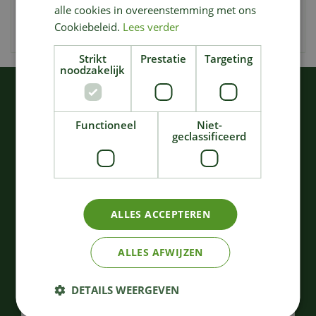
alle cookies in overeenstemming met ons
stress, avec un sapin solidement maintenu,
Cookiebeleid.
Lees verder
magnifiquement droit et prêt à être admiré.
Strikt
Prestatie
Targeting
noodzakelijk
KIJK OOK EENS NAAR:
Functioneel
Niet-
geclassificeerd
ALLES ACCEPTEREN
Krinner Kopenhagen
Krinner x-280 deluxe
ALLES AFWIJZEN
eik/zwart
200
,
80
,
DETAILS WEERGEVEN
00
00
€
€