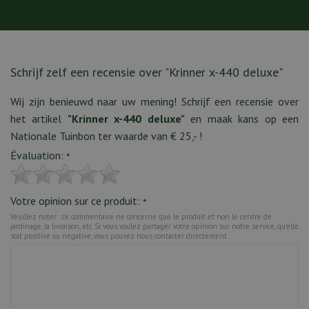
Schrijf zelf een recensie over "Krinner x-440 deluxe"
Wij zijn benieuwd naar uw mening! Schrijf een recensie over
het artikel
"Krinner x-440 deluxe"
en maak kans op een
Nationale Tuinbon ter waarde van € 25,- !
Évaluation:
*
Votre opinion sur ce produit:
*
Veuillez noter : ce commentaire ne concerne que le produit et non le centre de
jardinage, la livraison, etc. Si vous voulez partager votre opinion sur notre service, qu’elle
soit positive ou négative, vous pouvez nous contacter directement.