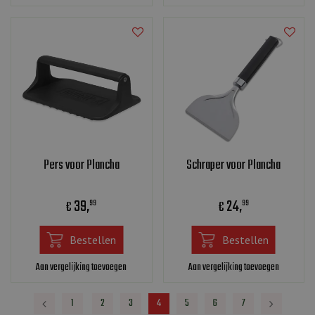
Pers voor Plancha
Schraper voor Plancha
39
,
24
,
€
€
99
99
Bestellen
Bestellen
Aan vergelijking toevoegen
Aan vergelijking toevoegen
1
2
3
4
5
6
7