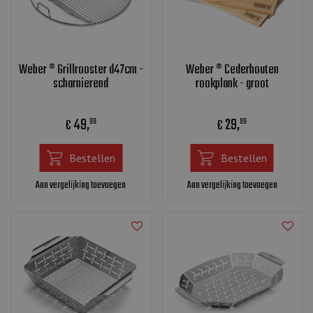
Weber ® Grillrooster d47cm -
Weber ® Cederhouten
scharnierend
rookplank - groot
49
,
29
,
€
€
99
99
Bestellen
Bestellen
Aan vergelijking toevoegen
Aan vergelijking toevoegen