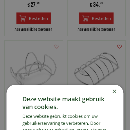
27
,
34
,
€
€
99
99
Bestellen
Bestellen
Aan vergelijking toevoegen
Aan vergelijking toevoegen
×
Deze website maakt gebruik
Weber ® Gevogeltestomer
Weber ® Ribbetjesrek
van cookies.
Deze website gebruikt cookies om uw
24
,
24
,
€
€
99
49
gebruikerservaring te verbeteren. Door