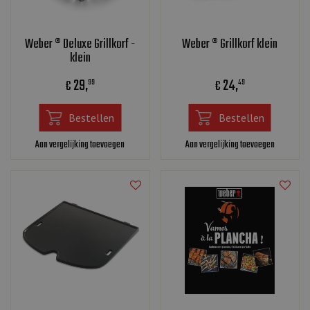
Weber ® Deluxe Grillkorf -
Weber ® Grillkorf klein
klein
29
,
24
,
€
€
99
49
Bestellen
Bestellen
Aan vergelijking toevoegen
Aan vergelijking toevoegen