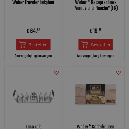
Weber Traveler bakplaat
Weber ® Receptenboek
"Vamos a la Plancha" (FR)
64
,
19
,
€
€
99
99
Bestellen
Bestellen
Aan vergelijking toevoegen
Aan vergelijking toevoegen
Taco rek
Weber® Cederhouten