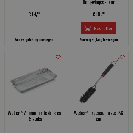
Omgevingssensor
19
,
19
,
€
€
99
99
Bestellen
Aan vergelijking toevoegen
Aan vergelijking toevoegen
Weber ® Aluminium lekbakjes
Weber® Precisieborstel 46
- 5 stuks
cm