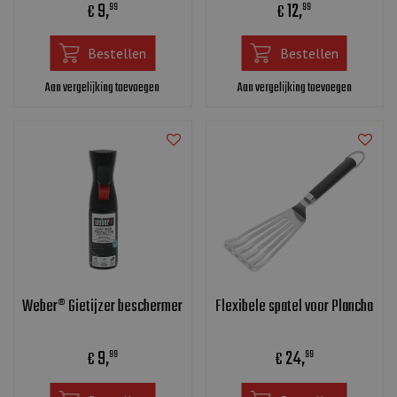
9
,
12
,
€
€
99
99
Bestellen
Bestellen
Aan vergelijking toevoegen
Aan vergelijking toevoegen
Weber® Gietijzer beschermer
Flexibele spatel voor Plancha
9
,
24
,
€
€
99
99