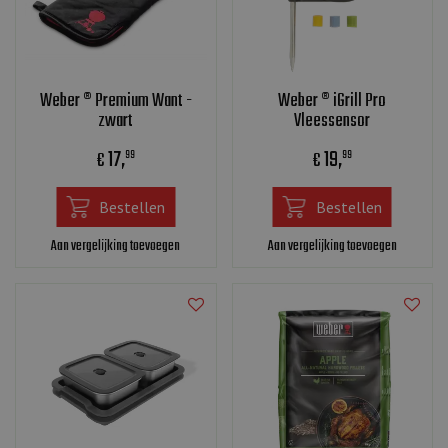
Weber ® Premium Want -
Weber ® iGrill Pro
zwart
Vleessensor
17
,
19
,
€
€
99
99
Bestellen
Bestellen
Aan vergelijking toevoegen
Aan vergelijking toevoegen