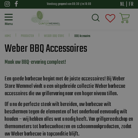
G
NL
|
FR
Vandaag geopend van
08:30
t/m
18:00
a
n
a
a
HOME
PRODUCTEN
WEBER BBQ STORE
BBQ Accessoires
r
Weber BBQ Accessoires
c
o
n
Maak uw BBQ-ervaring compleet!
t
e
Een goede barbecue begint met de juiste accessoires! Bij Weber
n
Store Wemmel vindt u een uitgebreide collectie Weber barbecue
t
accessoires die uw grillervaring naar een hoger niveau tillen.
Of u nu de perfecte steak wilt bereiden, uw barbecue wilt
beschermen tegen de elementen of het onderhoud eenvoudig wilt
houden – wij hebben alles wat u nodig heeft. Van grillgereedschap en
thermometers tot barbecuehoezen en schoonmaakproducten, zodat
uw Weber barbecue in topconditie blijft.