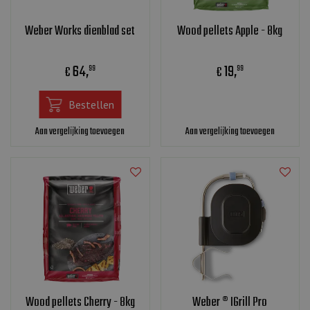
Weber Works dienblad set
Wood pellets Apple - 8kg
64
,
19
,
€
€
99
99
Bestellen
Aan vergelijking toevoegen
Aan vergelijking toevoegen
Wood pellets Cherry - 8kg
Weber ® IGrill Pro