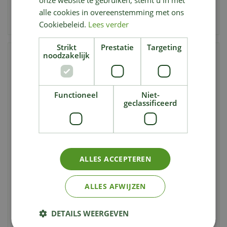
onze website te gebruiken, stemt u in met
Bestellen
Bestellen
alle cookies in overeenstemming met ons
Aan vergelijking toevoegen
Aan vergelijking toevoegen
Cookiebeleid.
Lees verder
Strikt
Prestatie
Targeting
noodzakelijk
Functioneel
Niet-
geclassificeerd
Weber ® keramische
Wood pellets Oak - 8kg
taartvorm - 30cm
ALLES ACCEPTEREN
46
,
19
,
ALLES AFWIJZEN
€
€
99
99
Bestellen
DETAILS WEERGEVEN