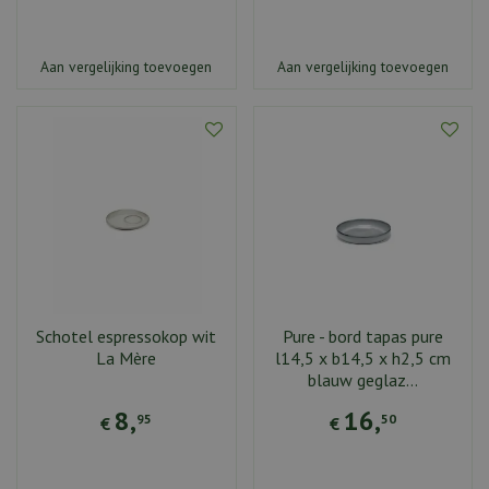
Aan vergelijking toevoegen
Aan vergelijking toevoegen
Schotel espressokop wit
Pure - bord tapas pure
La Mère
l14,5 x b14,5 x h2,5 cm
blauw geglaz…
8
,
16
,
95
50
€
€