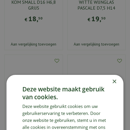
KOM SMALL D16 H6,8
WITTE WIJNGLAS
GRIJS
PASCALE D7,5 H14
18
,
19
,
50
50
€
€
Aan vergelijking toevoegen
Aan vergelijking toevoegen
×
Deze website maakt gebruik
van cookies.
Deze website gebruikt cookies om uw
gebruikerservaring te verbeteren. Door
KOM SMALL D16 H6,8
KOM SMALL D16 H6,8
onze website te gebruiken, stemt u in met
BROWN
GROEN
alle cookies in overeenstemming met ons