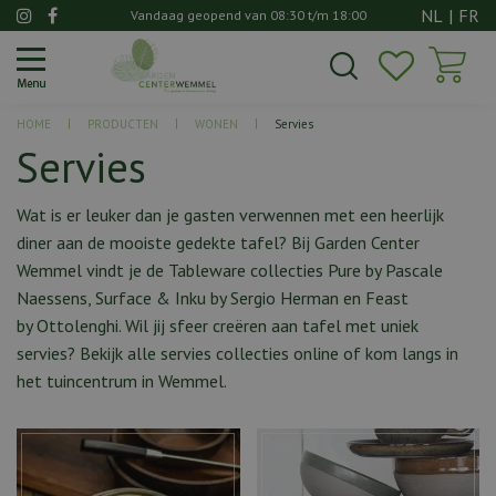
G
NL
|
FR
Vandaag geopend van
08:30
t/m
18:00
a
n
a
a
HOME
PRODUCTEN
WONEN
Servies
r
Servies
c
o
n
Wat is er leuker dan je gasten verwennen met een heerlijk
t
diner aan de mooiste gedekte tafel? Bij Garden Center
e
Wemmel vindt je de Tableware collecties Pure by Pascale
n
Naessens, Surface & Inku by Sergio Herman en Feast
t
by Ottolenghi. Wil jij sfeer creëren aan tafel met uniek
servies? Bekijk alle servies collecties online of kom langs in
het tuincentrum in Wemmel.