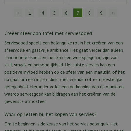
1
4
5
6
7
8
9
Creëer sfeer aan tafel met serviesgoed
Serviesgoed speelt een belangrijke rol in het creëren van een
sfeervolle en gastvrije ambiance. Het gaat verder dan alleen
functionele aspecten; het kan een weerspiegeling zijn van
stijl, smaak en persoonlijkheid. Het juiste servies kan een
positieve invloed hebben op de sfeer van een maaltijd, of het
nu gaat om een intiem diner met vrienden of een feestelijke
gelegenheid. Hieronder volgt een verkenning van de manieren
waarop serviesgoed kan bijdragen aan het creëren van de
gewenste atmosfeer.
Waar op letten bij het kopen van servies?
Om te beginnen is de keuze van het servies belangrijk. Het
ontwerp, de kleur en de textuur kunnen allemaal van invloed